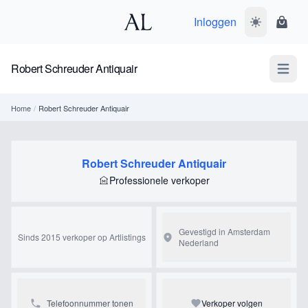
Inloggen
Wissel donk
Wink
Robert Schreuder Antiquair
Open m
Home
/
Robert Schreuder Antiquair
Robert Schreuder Antiquair
Professionele verkoper
Gevestigd in Amsterdam
Sinds 2015 verkoper op Artlistings
Nederland
Telefoonnummer tonen
Verkoper volgen