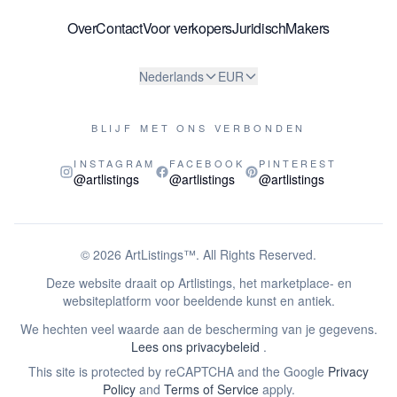
Over
Contact
Voor verkopers
Juridisch
Makers
Nederlands
EUR
BLIJF MET ONS VERBONDEN
INSTAGRAM
FACEBOOK
PINTEREST
@artlistings
@artlistings
@artlistings
© 2026
ArtListings™
. All Rights Reserved.
Deze website draait op Artlistings, het marketplace- en
websiteplatform voor beeldende kunst en antiek.
We hechten veel waarde aan de bescherming van je gegevens.
Lees ons privacybeleid
.
This site is protected by reCAPTCHA and the Google
Privacy
Policy
and
Terms of Service
apply.