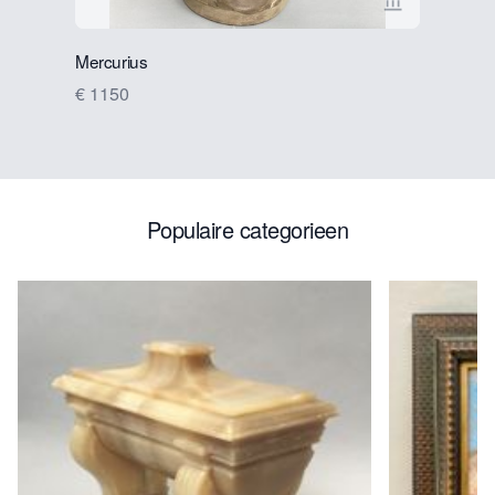
Bekijk verko
Mercurius
Houten bu
€ 1150
€ 1600
Populaire categorieen