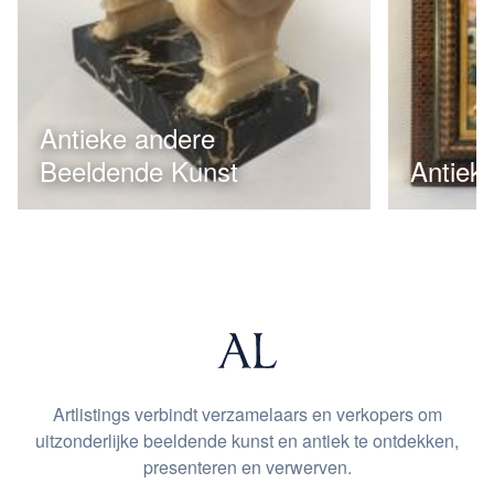
Antieke andere
Beeldende Kunst
Antieke
Artlistings verbindt verzamelaars en verkopers om
uitzonderlijke beeldende kunst en antiek te ontdekken,
presenteren en verwerven.